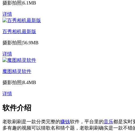
摄影拍照
|
6.1MB
详情
百秀相机最新版
摄影拍照
|
56.9MB
详情
魔图精灵软件
摄影拍照
|
8.4MB
详情
软件介绍
老歌刷刷是一款分类完整的
赚钱
软件，平台里的
音乐
都是实时
多有趣的视频可以猜歌名和猜个题，老歌刷刷确实是一款不