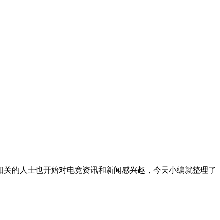
相关的人士也开始对电竞资讯和新闻感兴趣，今天小编就整理了