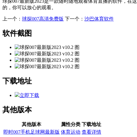
球探007最新版2023是一款随时随地观看体育直播的软件，在
的，你可以放心的观看。
上一个：
球探007高清免费版
下一个：
沙巴体育软件
软件截图
下载地址
立即下载
其他版本
其他版本
属性分类
下载地址
即时007手机足球网最新版
体育运动
查看详情