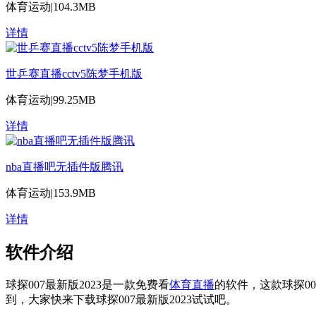
体育运动
|
104.3MB
详情
世乒赛直播cctv5陈梦手机版
体育运动
|
99.25MB
详情
nba直播吧无插件版腾讯
体育运动
|
153.9MB
详情
软件介绍
球探007最新版2023是一款免费看
体育
直播
的软件，这款球探0
到，大家快来下载球探007最新版2023试试吧。