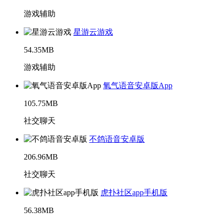
游戏辅助
星游云游戏
54.35MB
游戏辅助
氧气语音安卓版App
105.75MB
社交聊天
不鸽语音安卓版
206.96MB
社交聊天
虎扑社区app手机版
56.38MB