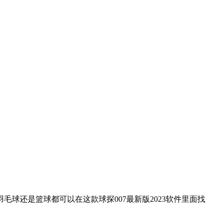
羽毛球还是篮球都可以在这款球探007最新版2023软件里面找