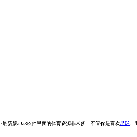
07最新版2023软件里面的体育资源非常多，不管你是喜欢
足球
、