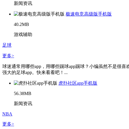
新闻资讯
极速电竞高级版手机版
40.2MB
游戏辅助
足球
更多>
球迷通常用哪些app，用哪些踢球app踢球？小编虽然不是
强大的足球app。快来看看吧！...
虎扑社区app手机版
56.38MB
新闻资讯
NBA
更多>