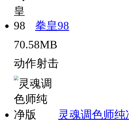
拳皇98
70.58MB
动作射击
灵魂调色师纯