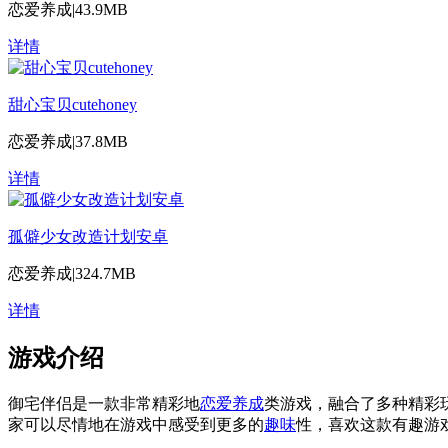
恋爱养成
|
43.9MB
详情
甜心宝贝cutehoney
恋爱养成
|
37.8MB
详情
孤僻少女改造计划安卓
恋爱养成
|
324.7MB
详情
游戏介绍
御宅伴侣是一款非常精彩地
恋爱
养成
类游戏，融合了多种精彩
家可以尽情地在游戏中感受到更多的
趣味
性，喜欢这款有趣游