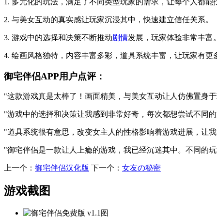
1. 多元化的玩法，满足了不同类型玩家的需求，让每个人都
2. 与美女互动的真实感让玩家沉浸其中，快速建立信任关系。
3. 游戏中的选择和决策不断推动
剧情
发展，玩家体验非常丰富
4. 绘画风格独特，内容丰富多彩，道具系统丰富，让玩家有更
御宅伴侣APP用户点评：
"这款游戏真是太棒了！画面精美，与美女互动让人仿佛置身于
"游戏中的选择和决策让我感到非常好奇，每次都想尝试不同的
"道具系统很有意思，改变女主人的性格影响着游戏进展，让我
"御宅伴侣是一款让人上瘾的游戏，我已经沉迷其中。不同的玩
上一个：
御宅伴侣汉化版
下一个：
女友の秘密
游戏截图