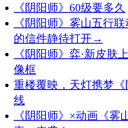
《阴阳师》60级要多久
《阴阳师》雾山五行联
的信件静待打开→
《阴阳师》弈·新皮肤
像框
重楼覆映，天灯携梦《
线
《阴阳师》×动画《雾