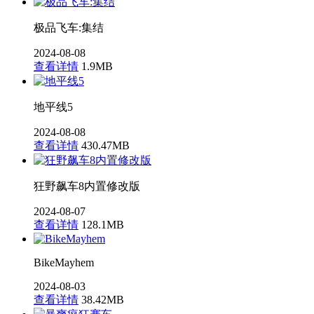
极品飞车:集结
2024-08-08
查看详情
1.9MB
地平线5
2024-08-08
查看详情
430.47MB
狂野飙车8内置修改版
2024-08-07
查看详情
128.1MB
BikeMayhem
2024-08-03
查看详情
38.42MB