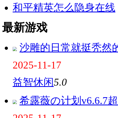
和平精英怎么隐身在线
最新游戏
沙雕的日常就挺秃然
2025-11-17
益智休闲
5.0
希露薇の计划v6.6.
2025-11-17