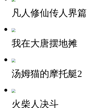
凡人修仙传人界篇
我在大唐摆地摊
汤姆猫的摩托艇2
火柴人决斗