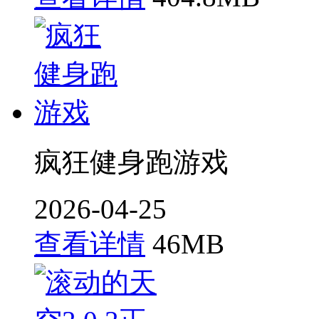
疯狂健身跑游戏
2026-04-25
查看详情
46MB