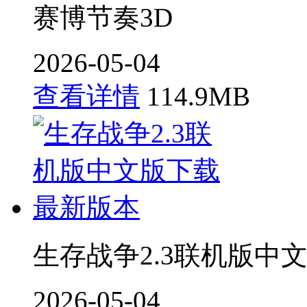
赛博节奏3D
2026-05-04
查看详情
114.9MB
生存战争2.3联机版中
2026-05-04