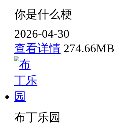
你是什么梗
2026-04-30
查看详情
274.66MB
布丁乐园