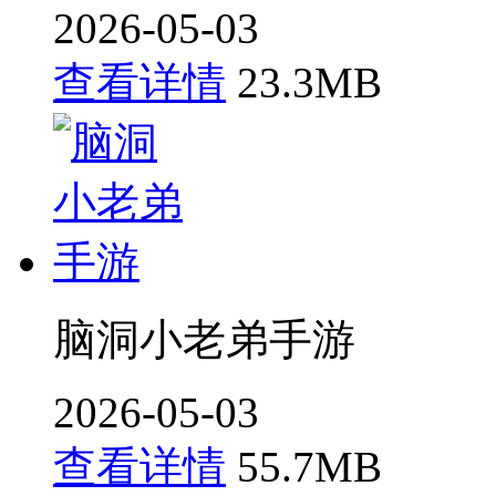
2026-05-03
查看详情
23.3MB
脑洞小老弟手游
2026-05-03
查看详情
55.7MB