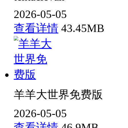
2026-05-05
查看详情
43.45MB
羊羊大世界免费版
2026-05-05
查看详情
46.9MB