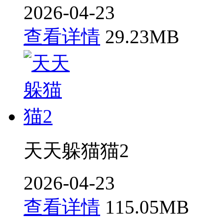
2026-04-23
查看详情
29.23MB
天天躲猫猫2
2026-04-23
查看详情
115.05MB