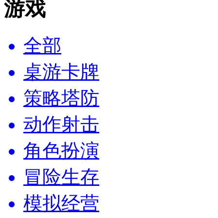
游戏
全部
桌游卡牌
策略塔防
动作射击
角色扮演
冒险生存
模拟经营