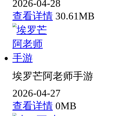
2026-04-28
查看详情
30.61MB
埃罗芒阿老师手游
2026-04-27
查看详情
0MB