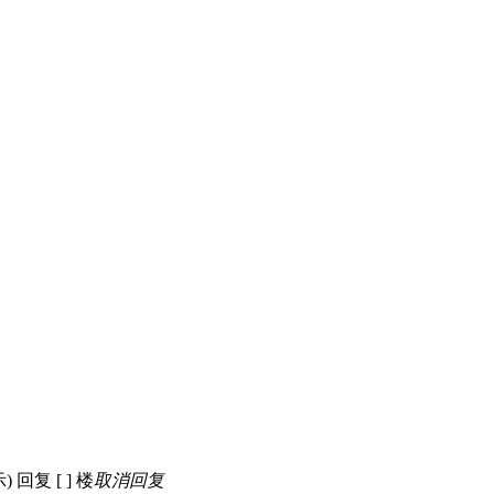
示)
回复 [
] 楼
取消回复