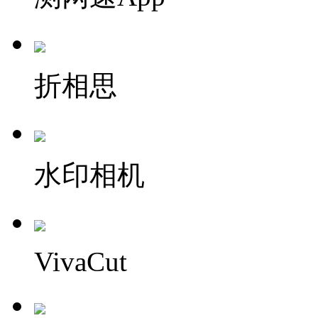
折相思
水印相机
VivaCut