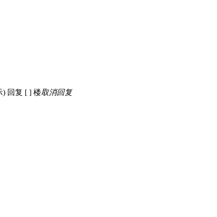
示)
回复 [
] 楼
取消回复