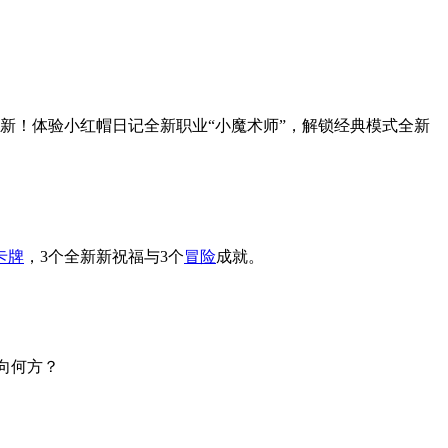
新！体验小红帽日记全新职业“小魔术师”，解锁经典模式全新
卡牌
，3个全新新祝福与3个
冒险
成就。
向何方？