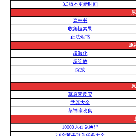
3.3版本更新时间
原
森林书
收集恒素果
正法炬书
原
超激化
超绽放
绽放
原
草原素反应
武器大全
草神瞳收集
10000原石兑换码
2.8金苹果群岛任务大全