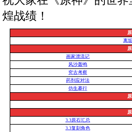
煌战绩！
原
离
原
画家漂流记
风沙轰鸣
究古考察
药剂应对法
仿生摹行
原
原
3.3原石汇总
3.3复刻角色