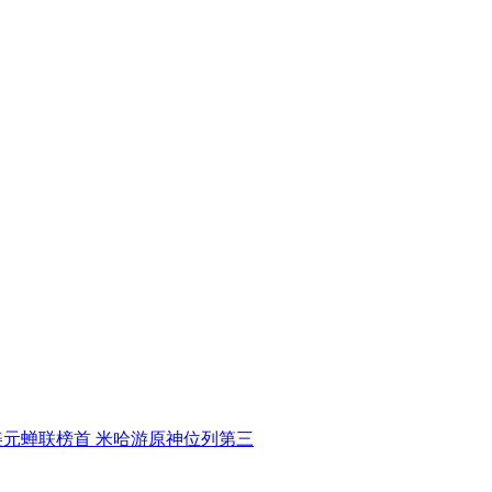
亿美元蝉联榜首 米哈游原神位列第三