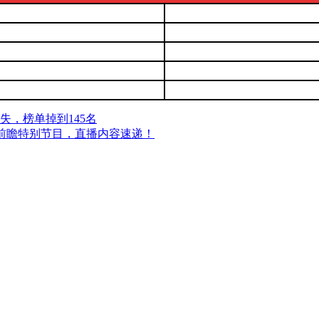
，榜单掉到145名
」前瞻特别节目，直播内容速递！