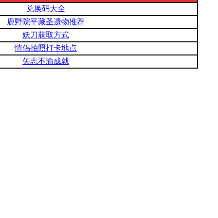
兑换码大全
鹿野院平藏圣遗物推荐
妖刀获取方式
情侣拍照打卡地点
矢志不渝成就