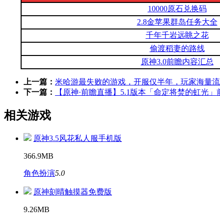
10000原石兑换码
2.8金苹果群岛任务大全
千年千岩远眺之花
偷渡稻妻的路线
原神3.0前瞻内容汇总
上一篇：
米哈游最失败的游戏，开服仅半年，玩家海量流失
下一篇：
【原神·前瞻直播】5.1版本「命定将焚的虹光
相关游戏
原神3.5风花私人服手机版
366.9MB
角色扮演
5.0
原神刻晴触摸器免费版
9.26MB