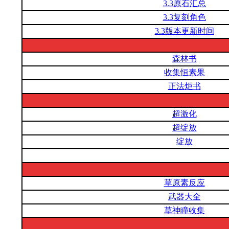
3.3原石汇总
3.3复刻角色
3.3版本更新时间
森林书
收集恒素果
正法炬书
超激化
超绽放
绽放
草原素反应
武器大全
草神瞳收集