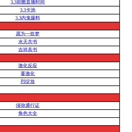
3.3前瞻直播时间
3.3卡池
3.3内鬼爆料
愿为一炊梦
水天共书
吉祥具书
激化反应
蔓激化
烈绽放
须弥通行证
角色大全