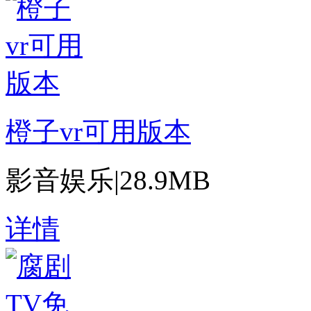
橙子vr可用版本
影音娱乐
|
28.9MB
详情