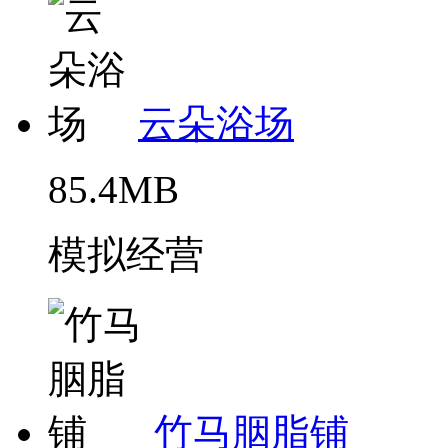
云朵浴场
85.4MB
模拟经营
竹马胭脂铺