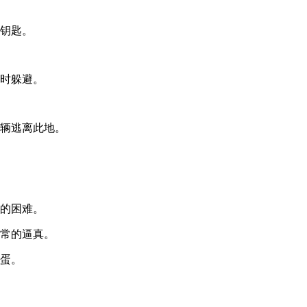
的钥匙。
及时躲避。
车辆逃离此地。
样的困难。
非常的逼真。
彩蛋。