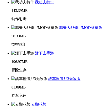
我功夫特牛
143.39MB
动作射击
戴夫大战僵尸MOD菜单版
50.33MB
益智休闲
活下去手游
196.97MB
冒险生存
战车撞僵尸3无敌版
81.09MB
赛车竞速
云鬓花颜