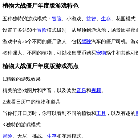
植物大战僵尸年度版游戏特色
五种独特的游戏模式：
冒险
、小游戏、
益智
、
生存
、花园模式
设置了多达50个
冒险
模式级别，从屋顶到游泳池，场景因昼夜
游戏中有26个不同的僵尸敌人，包括
驾驶
汽车的僵尸司机。游
49种强大、不同的植物，可以收集硬币购买
宠物
蜗牛和其他可
植物大战僵尸年度版游戏亮点
1.精致的游戏效果
精美的游戏图片和声音，以及奖励
音乐
和
视频
。
2.查看日历中的植物和道具
当你打开日历时，你可以看到不同的植物和
工具
，以及有趣的
3.独特的游戏模式
冒险
、无尽、挑战、
生存
和花园模式。