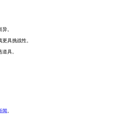
而异。
戏更具挑战性。
选道具。
新闻
。