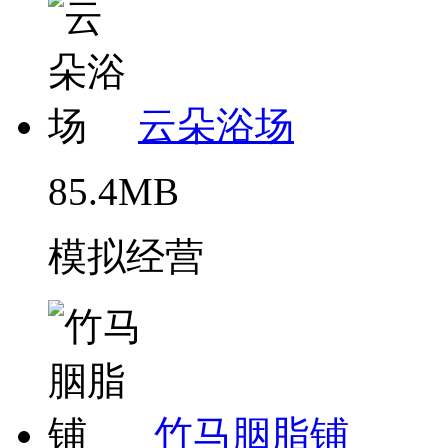
云朵浴场
85.4MB
模拟经营
竹马胭脂铺