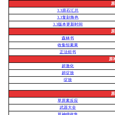
原
3.3原石汇总
3.3复刻角色
3.3版本更新时间
原
森林书
收集恒素果
正法炬书
原
超激化
超绽放
绽放
原
草原素反应
武器大全
草神瞳收集