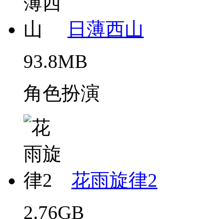
日薄西山
93.8MB
角色扮演
花雨旋律2
2.76GB