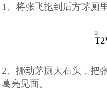
1、将张飞拖到后方茅厕
2、挪动茅厕大石头，把
葛亮见面。