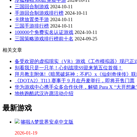
冷狐移植300款免费手游
2024-10-11
三国回合制游戏
2024-10-11
手游回合制游戏排行榜
2024-10-11
卡牌放置类手游
2024-10-11
三国手游排行榜
2024-10-11
100000个免费实名认证游戏
2024-10-11
三国策略游戏排行榜前十名
2024-09-25
相关文章
备受欢迎的虚拟现实（VR）游戏《工作模拟器》现已正式登陆苹果
别看我只是一只羊！心剑战境S9迎来第五位首领！
拜月教主附体!《暗黑破坏神：不朽》x《仙剑奇侠传》联
《DOTA2》TI13 赛事于 9 月在丹麦举行，即将开售门票
华为游戏中心携手众多合作伙伴，解锁 Pura X “大开想
地铁跑酷武汉许愿活动介绍
最新游戏
哆啦A梦世界安卓中文版
2026-01-19