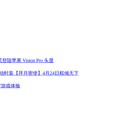
 Vision Pro 头显
动时装【拜月密使】4月24日权倾天下
象”游戏体验