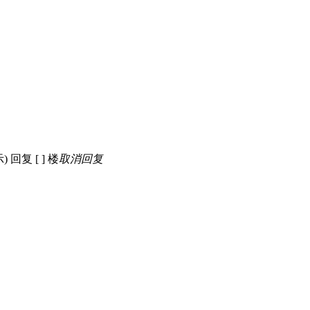
示)
回复 [
] 楼
取消回复