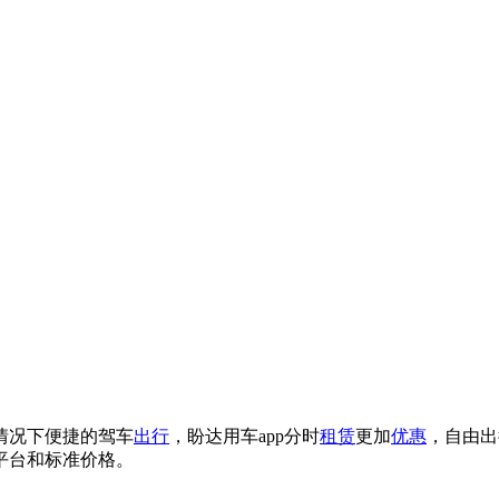
情况下便捷的驾车
出行
，盼达用车app分时
租赁
更加
优惠
，自由出
平台和标准价格。