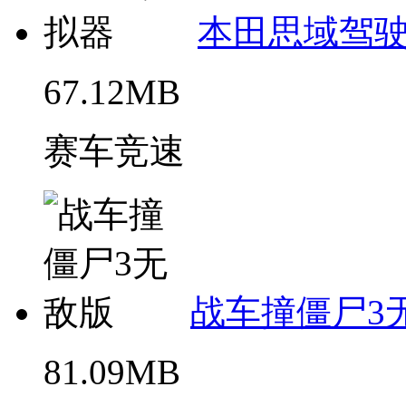
本田思域驾
67.12MB
赛车竞速
战车撞僵尸3
81.09MB