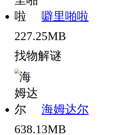
噼里啪啦
227.25MB
找物解谜
海姆达尔
638.13MB