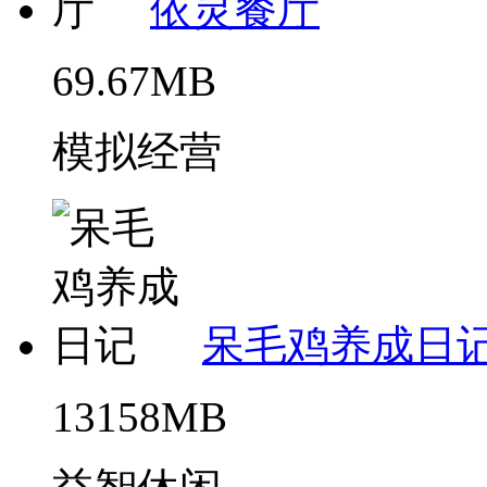
依灵餐厅
69.67MB
模拟经营
呆毛鸡养成日
13158MB