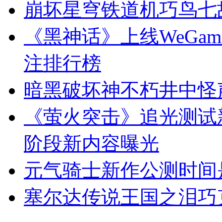
崩坏星穹铁道机巧鸟七
《黑神话》上线WeGam
注排行榜
暗黑破坏神不朽井中怪
《萤火突击》追光测试
阶段新内容曝光
元气骑士新作公测时间
塞尔达传说王国之泪巧