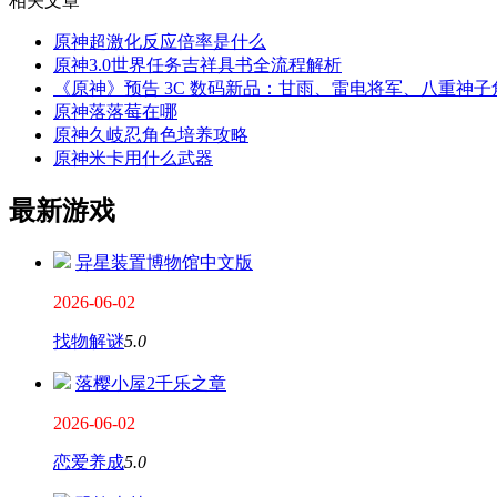
相关文章
原神超激化反应倍率是什么
原神3.0世界任务吉祥具书全流程解析
《原神》预告 3C 数码新品：甘雨、雷电将军、八重神
原神落落莓在哪
原神久岐忍角色培养攻略
原神米卡用什么武器
最新游戏
异星装置博物馆中文版
2026-06-02
找物解谜
5.0
落樱小屋2千乐之章
2026-06-02
恋爱养成
5.0