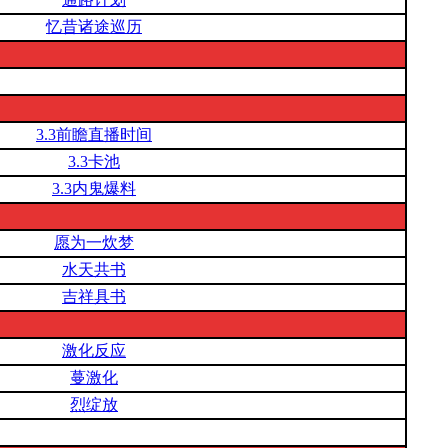
忆昔诸途巡历
3.3前瞻直播时间
3.3卡池
3.3内鬼爆料
愿为一炊梦
水天共书
吉祥具书
激化反应
蔓激化
烈绽放