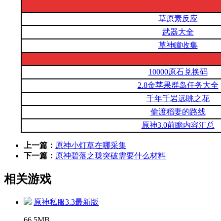
草原素反应
武器大全
草神瞳收集
10000原石兑换码
2.8金苹果群岛任务大全
千年千岩远眺之花
偷渡稻妻的路线
原神3.0前瞻内容汇总
上一篇：
原神小灯草在哪采集
下一篇：
原神碧落之珑突破需要什么材料
相关游戏
原神私服3.3最新版
66.5MB