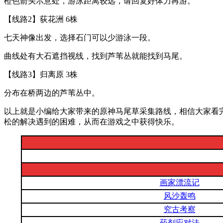
橙色箭头示意处，游泳距离较远，请回复好体力再游。
【线路2】荻花洲 6株
七天神像出发，选择石门可以少游泳一段。
曲线处有大石遮挡视线，找到芦苇丛就能找到马尾。
【线路3】归离原 3株
分布在桥两边的芦苇丛中。
以上就是小编给大家带来的原神马尾草采集路线，相信大家看
松的解决遇到的困难，从而在游戏之中获得快乐。
画家漂流记
风沙轰鸣
究古考察
药剂应对法